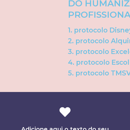
DO HUMANIZ
PROFISSION
1. protocolo Disne
2. protocolo Alqu
3. protocolo Exce
4. protocolo Esco
5. protocolo TMS
Adicione aqui o texto do seu