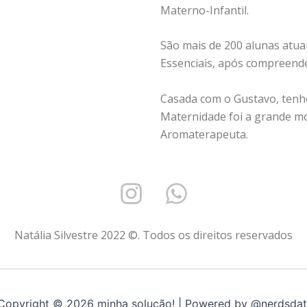
Materno-Infantil.
São mais de 200 alunas atu
Essenciais, após compreende
Casada com o Gustavo, tenho
Maternidade foi a grande m
Aromaterapeuta.
I
W
n
h
s
a
Natália Silvestre 2022 ©. Todos os direitos reservados
t
t
a
s
g
a
Copyright © 2026 minha solução! | Powered by @nerdsdat