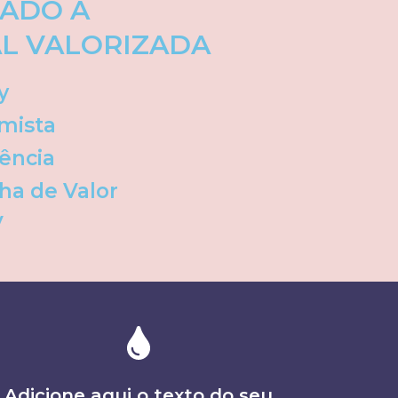
ADO À
AL VALORIZADA
y
imista
lência
lha de Valor
V
Adicione aqui o texto do seu